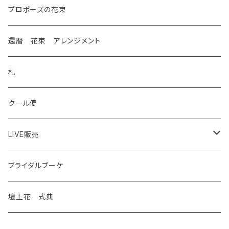
プロポーズの花束
還暦 花束 アレンジメント
札
クール便
LIVE販売
花苗
ブライダルブーケ
観葉植物
壇上花 式典
特別価格