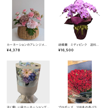
カーネーションのアレンジメン
胡蝶蘭 ミディピンク 送料別・
ト 手付きかご ピンク系 ３９
ラッピング別・札別
¥4,378
¥16,500
８０円（税別）
淡く優しい染カーネーショングラ
プロポーズ 108本の赤バラ