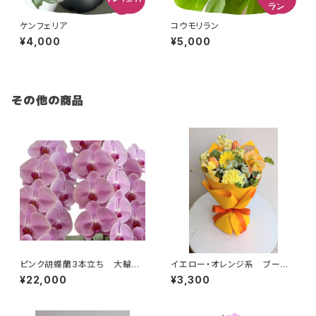
ケンフェリア
コウモリラン
¥4,000
¥5,000
その他の商品
ピンク胡蝶蘭3本立ち 大輪30
イエロー・オレンジ系 ブーケタ
輪 送料別・ラッピング代別・札
イプ 送料別
¥22,000
¥3,300
代別