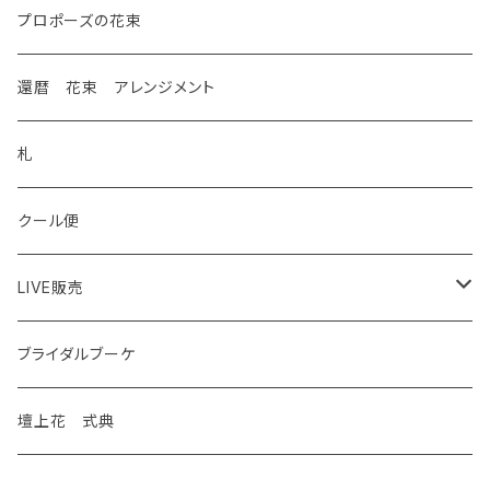
プロポーズの花束
還暦 花束 アレンジメント
札
クール便
LIVE販売
花苗
ブライダルブーケ
観葉植物
壇上花 式典
特別価格