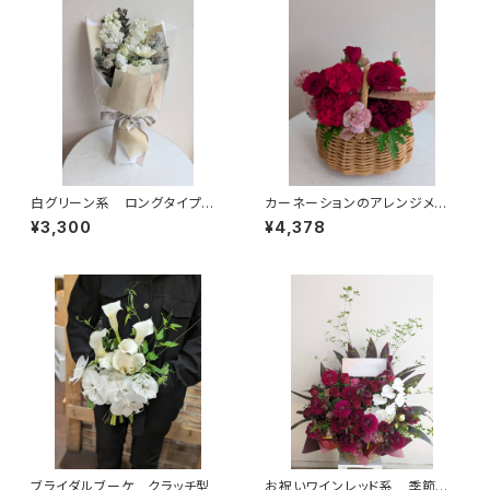
白グリーン系 ロングタイプ
カーネーションのアレンジメン
送料別
ト 手付きかご 赤系 ３９８０
¥3,300
¥4,378
円（税別）
ブライダルブーケ クラッチ型
お祝いワインレッド系 季節の