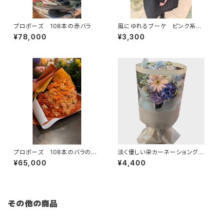
プロポーズ 108本の赤バラ
風にゆれるブーケ ピンク系
季節のお花束 送料別
¥78,000
¥3,300
プロポーズ 108本のバラの花
淡く優しい染カーネーショングラ
束
デーションが素敵！ 送料別
¥65,000
¥4,400
その他の商品