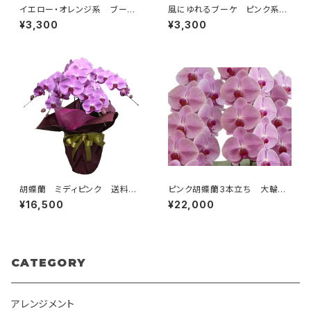
イエロー・オレンジ系 ブーケタ
風にゆれるブーケ ピンク系
イプ 送料別
季節のお花束 送料別
¥3,300
¥3,300
胡蝶蘭 ミディピンク 送料別・
ピンク胡蝶蘭3本立ち 大輪30
ラッピング別・札別
輪 送料別・ラッピング代別・札
¥16,500
¥22,000
代別
CATEGORY
アレンジメント