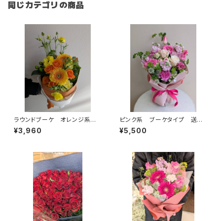
同じカテゴリの商品
ラウンドブーケ オレンジ系季
ピンク系 ブーケタイプ 送料
節のお花束 送料別
別
¥3,960
¥5,500