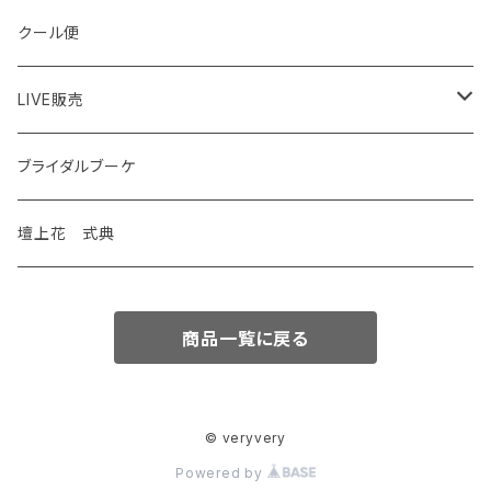
クール便
LIVE販売
花苗
ブライダルブーケ
観葉植物
壇上花 式典
特別価格
商品一覧に戻る
© veryvery
Powered by