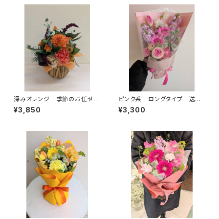
深みオレンジ 季節のお任せア
ピンク系 ロングタイプ 送料
レンジメント かご入り 送料
別
¥3,850
¥3,300
別