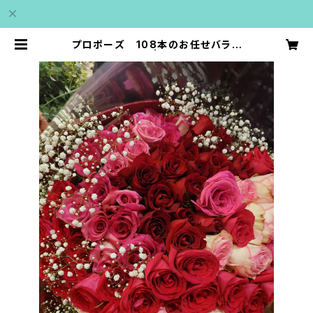
プロポーズ 108本のお任せバラと
カスミソウ | veryvery