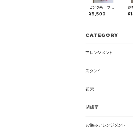
ピンク系 ブー
お
ケタイプ 送料
系
¥5,500
¥1
別
せ
ト
別
CATEGORY
アレンジメント
スタンド
花束
胡蝶蘭
お悔みアレンジメント