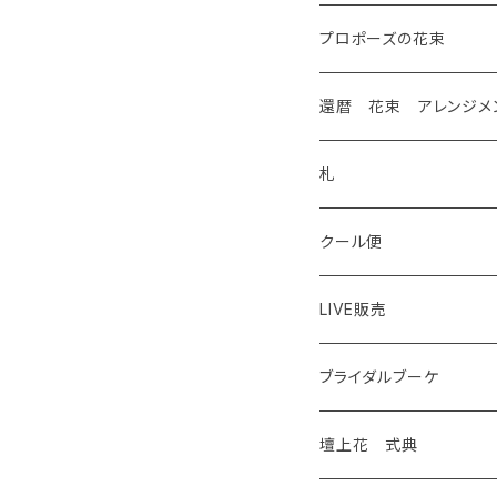
プロポーズの花束
還暦 花束 アレンジメ
札
クール便
LIVE販売
花苗
ブライダルブーケ
観葉植物
壇上花 式典