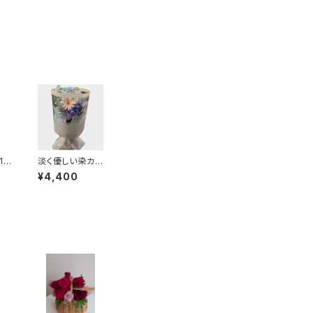
10
淡く優しい染カ
花
ーネーショング
¥4,400
ラデーションが
素敵！ 送料別