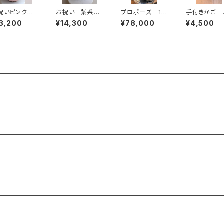
祝いピンク
お祝い 紫系
プロポーズ 10
手付きかご 
 季節のお任
季節のお任せア
8本の赤バラ
ンク 季節の
3,200
¥14,300
¥78,000
¥4,500
アレンジメン
レンジメント
任せアレンジ
 送料別 札
送料別 札別
ント かご入
り 送料別