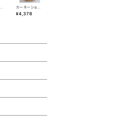
ピ
カーネーション
お
のアレンジメン
¥4,378
メ
ト 手付きか
ご 赤系 ３９８
０円（税別）