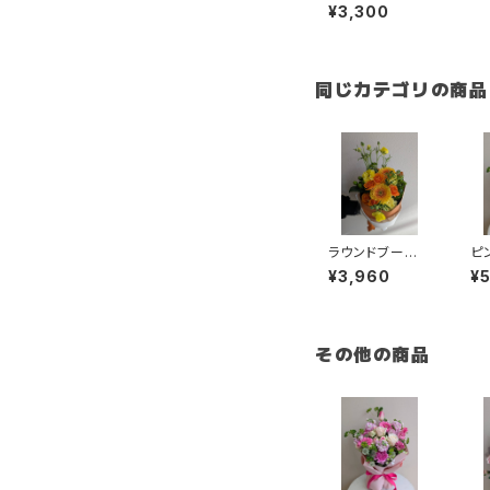
ケ イエローオ
¥3,300
レンジ系 季節
のお花束 送料
別
同じカテゴリの商品
ラウンドブー
ピ
ケ オレンジ系
ケ
¥3,960
¥
季節のお花束
別
送料別
その他の商品