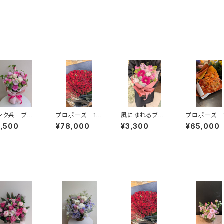
ンク系 ブー
プロポーズ 10
風にゆれるブー
プロポーズ 
タイプ 送料
8本の赤バラ
ケ ピンク系
8本のバラの
5,500
¥78,000
¥3,300
¥65,000
季節のお花束
束
送料別