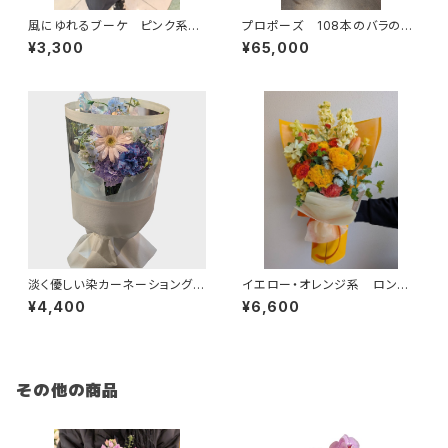
風にゆれるブーケ ピンク系
プロポーズ 108本のバラの花
季節のお花束 送料別
束
¥3,300
¥65,000
淡く優しい染カーネーショングラ
イエロー・オレンジ系 ロングタ
デーションが素敵！ 送料別
イプ 送料別
¥4,400
¥6,600
その他の商品