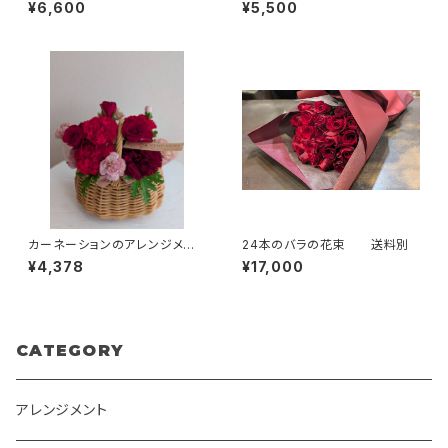
イプ 送料別
別
¥6,600
¥5,500
カーネーションのアレンジメン
24本のバラの花束 送料別
ト 手付きかご 赤系 ３９８０
¥4,378
¥17,000
円（税別）
CATEGORY
アレンジメント