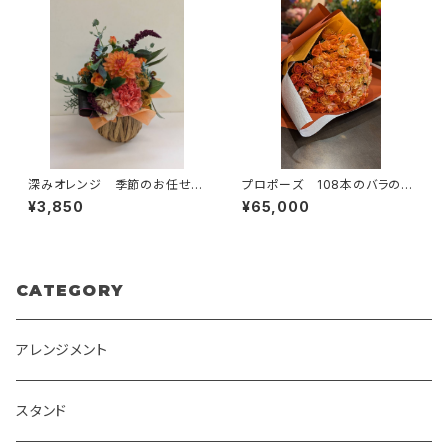
深みオレンジ 季節のお任せア
プロポーズ 108本のバラの花
レンジメント かご入り 送料
束
¥3,850
¥65,000
別
CATEGORY
アレンジメント
スタンド