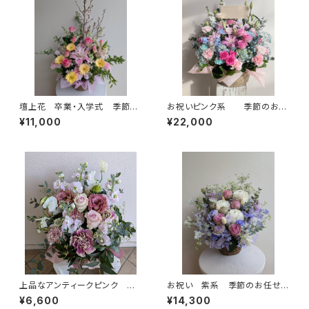
壇上花 卒業・入学式 季節の
お祝いピンク系 季節のお任
お任せアレンジメント 送料
せアレンジメント 送料別
¥11,000
¥22,000
別
札別
上品なアンティークピンク 季
お祝い 紫系 季節のお任せア
節のお任せアレンジメント か
レンジメント 送料別 札別
¥6,600
¥14,300
ご入り 送料別