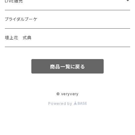
LIVE販売
花苗
ブライダルブーケ
観葉植物
壇上花 式典
特別価格
商品一覧に戻る
© veryvery
Powered by