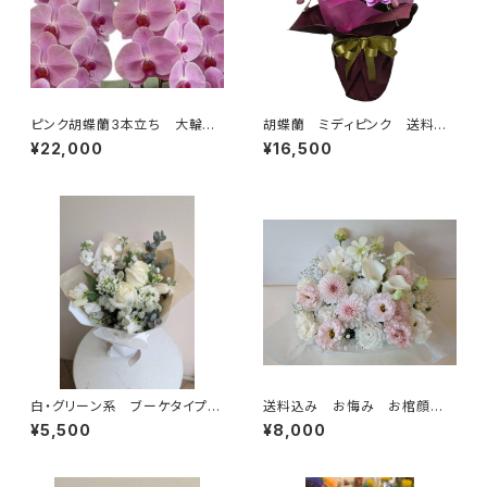
ピンク胡蝶蘭3本立ち 大輪30
胡蝶蘭 ミディピンク 送料別・
輪 送料別・ラッピング代別・札
ラッピング別・札別
¥22,000
¥16,500
代別
白・グリーン系 ブーケタイプ
送料込み お悔み お棺顔回り
送料別
用 白ピンク基調（季節により
¥5,500
¥8,000
花の種類が変更されます）