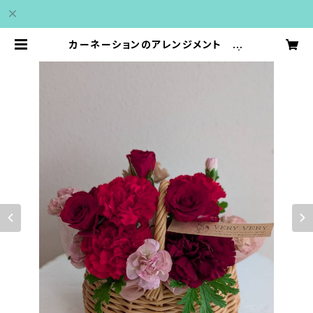
カーネーションのアレンジメント 手
付きかご 赤系 ３９８０円（税別） |
veryvery