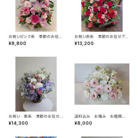
お祝いピンク系 季節のお任せ
お祝い赤系 季節のお任せアレ
アレンジメント 送料別 札別
ンジメント 送料別 札別
¥8,800
¥13,200
お祝い 紫系 季節のお任せア
送料込み お悔み お棺顔回り
レンジメント 送料別 札別
用 白ピンク基調（季節により
¥14,300
¥8,000
花の種類が変更されます）