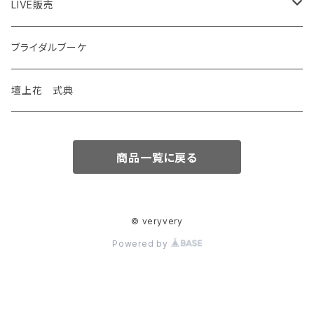
LIVE販売
花苗
ブライダルブーケ
観葉植物
壇上花 式典
特別価格
商品一覧に戻る
© veryvery
Powered by