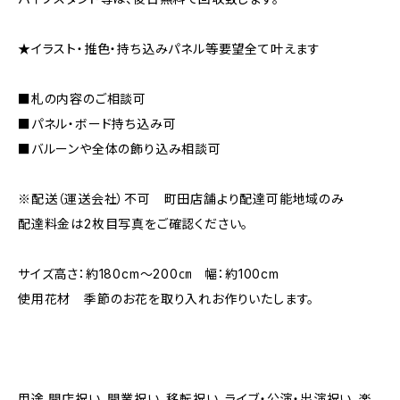
★イラスト・推色・持ち込みパネル等要望全て叶えます
■札の内容のご相談可
■パネル・ボード持ち込み可
■バルーンや全体の飾り込み相談可
※配送（運送会社）不可 町田店舗より配達可能地域のみ
配達料金は2枚目写真をご確認ください。
サイズ高さ：約180cm～200㎝ 幅：約100cm
使用花材 季節のお花を取り入れお作りいたします。
用途 開店祝い、開業祝い、移転祝い、ライブ・公演・出演祝い、楽