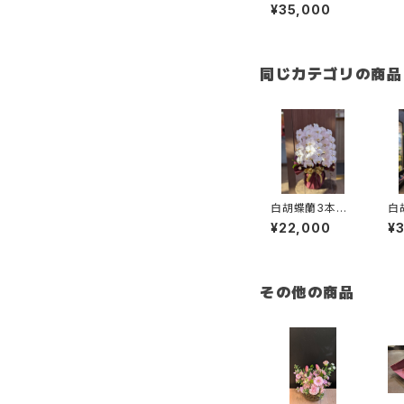
蘭 黄金紫（きん
¥35,000
し） 札・ラッピ
ング代全て込み
同じカテゴリの商品
白胡蝶蘭3本立
白
ち 大輪30輪
ち
¥22,000
¥
送料別・ラッピン
送
グ代別・札代
グ
別
その他の商品