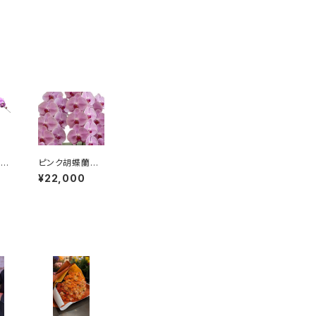
胡
ピンク胡蝶蘭3
ピ
本立ち 大輪30
¥22,000
輪 送料別・ラッ
ピング代別・札代
別