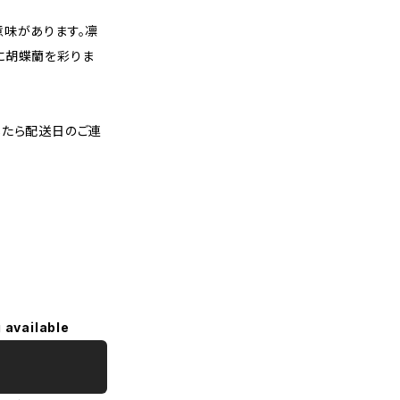
意味があります。凛
に胡蝶蘭を彩りま
したら配送日のご連
 available