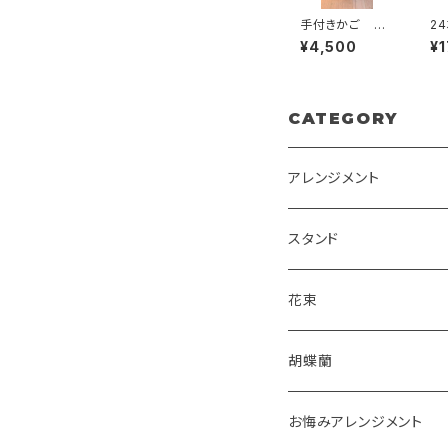
手付きかご ピ
2
ンク 季節のお
束
¥4,500
¥1
任せアレンジメ
ント かご入
り 送料別
CATEGORY
アレンジメント
スタンド
花束
胡蝶蘭
お悔みアレンジメント