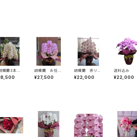
胡蝶蘭3本立
胡蝶蘭 お任せ
胡蝶蘭 赤リッ
送料込み 
 大輪40輪
ピンク系ミディ
プ大輪 送料
蝶蘭 ミディ
38,500
¥27,500
¥22,000
¥22,000
料別・ラッピン
送料別・ラッピ
別・ラッピング代
ンク系
代別・札代別
ング代別・札別
別・札別