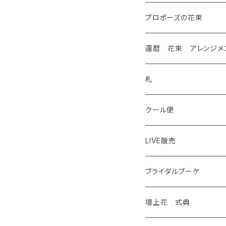
プロポーズの花束
還暦 花束 アレンジメ
札
クール便
LIVE販売
花苗
ブライダルブーケ
観葉植物
壇上花 式典