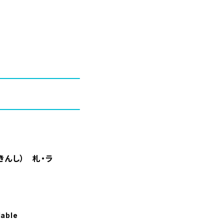
んし） 札・ラ
lable