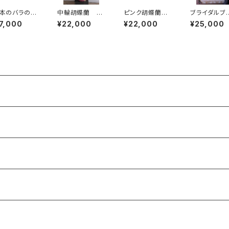
4本のバラの花
中輪胡蝶蘭
ピンク胡蝶蘭3
ブライダルブ
 送料別
白 送料別・
本立ち 大輪30
ケ ドロップ
7,000
¥22,000
¥22,000
¥25,000
ラッピング代別・
輪 送料別・ラッ
型
札別
ピング代別・札代
別