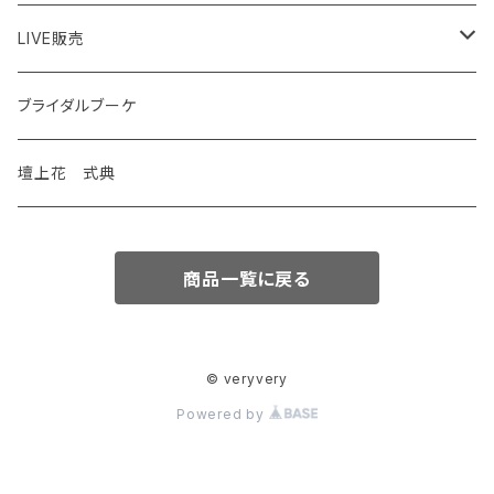
LIVE販売
花苗
ブライダルブーケ
観葉植物
壇上花 式典
特別価格
商品一覧に戻る
© veryvery
Powered by