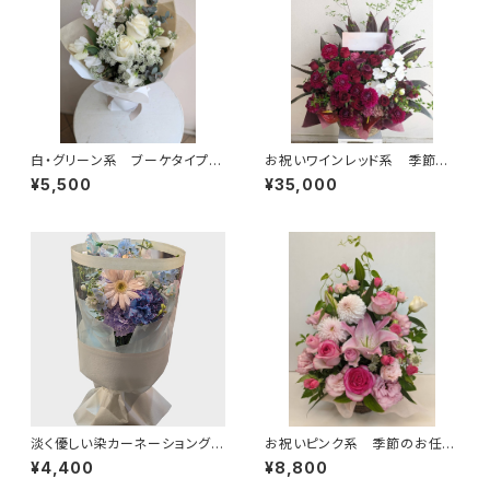
白・グリーン系 ブーケタイプ
お祝いワインレッド系 季節の
送料別
お任せアレンジメント 送料
¥5,500
¥35,000
別 札別
淡く優しい染カーネーショングラ
お祝いピンク系 季節のお任せ
デーションが素敵！ 送料別
アレンジメント 送料別 札別
¥4,400
¥8,800